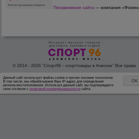
Продвижение сайта
— компания «Форму
Продаж»
Интернет-магазин товаров
для спорта, туризма и отдыха
© 2014 - 2026 “Спорт96 - спорттовары в Ачинске” Все права
защишены /
Оферта
/
Согласие на обработку персональных дан
Данный сайт использует файлы cookie и прочие похожие технологии.
ОК
В том числе, мы обрабатываем Ваш IP-адрес для определения
региона местоположения. Используя данный сайт, вы подтверждаете
свое согласие с
политикой конфиденциальности
сайта.