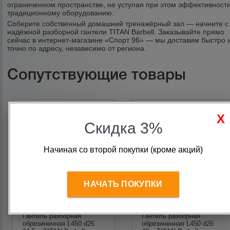
ограниченном пространстве, не уступая при этом эффективност
традиционному оборудованию.
Соберите собственный домашний тренажёрный зал — начните с
надёжной разборной гантели TITAN Barbell. Заказывайте прямо
сейчас в интернет-магазине «Спорт 96» — мы доставим быстро 
точно по адресу, независимо от региона.
Сопутствующие товары
Скидка 3%
Начиная со второй покупки (кроме акций)
НАЧАТЬ ПОКУПКИ
Гантель разборная
Гантель разборная
обрезиненная L450 d26
обрезиненная L450 d26