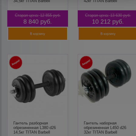
34,5кг TITAN Barbell
42кг TITAN Barbell
Старая цена:
12 855
руб.
Старая цена:
13 630
руб.
8 840
руб.
10 212
руб.
В корзину
В корзину
Гантель разборная
Гантель наборная
обрезиненная L380 d26
обрезиненная L450 d26
14,5кг TITAN Barbell
32кг TITAN Barbell