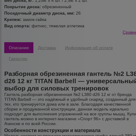
Вес диска, кг:
1,25кг х 4 шт. / 2,5кг х 2 шт.
Покрытие диска:
обрезиненный
Посадочный диаметр диска, мм:
26
Крепеж:
замок-гайка
Вид спорта:
фитнес, тяжелая атлетика
Сравн
Описание
Доставка
Информация об оплате
Гарантии
Разборная обрезиненная гантель №2 L3
d26 12 кг TITAN Barbell — универсальны
выбор для силовых тренировок
Гантель разборная обрезиненная №2 L380 d26 12 кг от бренда
TITAN Barbell — это надёжный и удобный снаряд, созданный для
тех, кто тренируется дома или в зале. Благодаря качественной
сборке и продуманной конструкции, данная модель идеально
подходит для выполнения упражнений на все группы мышц. Куп
гантель можно в интернет-магазине «Спорт 96» с доставкой в
Ачинске и по всей России.
Особенности конструкции и материала
Модель состоит из прочного металлического грифа длиной 380 