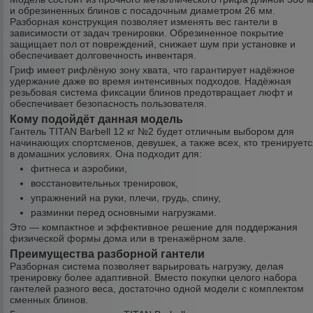
и обрезиненных блинов с посадочным диаметром 26 мм.
Разборная конструкция позволяет изменять вес гантели в
зависимости от задач тренировки. Обрезиненное покрытие
защищает пол от повреждений, снижает шум при установке и
обеспечивает долговечность инвентаря.
Гриф имеет рифлёную зону хвата, что гарантирует надёжное
удержание даже во время интенсивных подходов. Надёжная
резьбовая система фиксации блинов предотвращает люфт и
обеспечивает безопасность пользователя.
Кому подойдёт данная модель
Гантель TITAN Barbell 12 кг №2 будет отличным выбором для
начинающих спортсменов, девушек, а также всех, кто тренирует
в домашних условиях. Она подходит для:
фитнеса и аэробики,
восстановительных тренировок,
упражнений на руки, плечи, грудь, спину,
разминки перед основными нагрузками.
Это — компактное и эффективное решение для поддержания
физической формы дома или в тренажёрном зале.
Преимущества разборной гантели
Разборная система позволяет варьировать нагрузку, делая
тренировку более адаптивной. Вместо покупки целого набора
гантелей разного веса, достаточно одной модели с комплектом
сменных блинов.